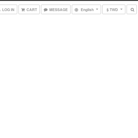
LOG IN
CART
MESSAGE
English
$ TWD