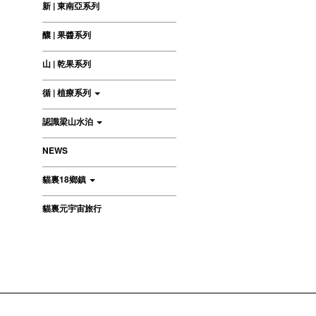
新 | 東南亞系列
釀 | 果醬系列
山 | 乾果系列
循 | 植療系列
認識梁山水泊
NEWS
貓裏18鄉鎮
貓裏元宇宙旅行