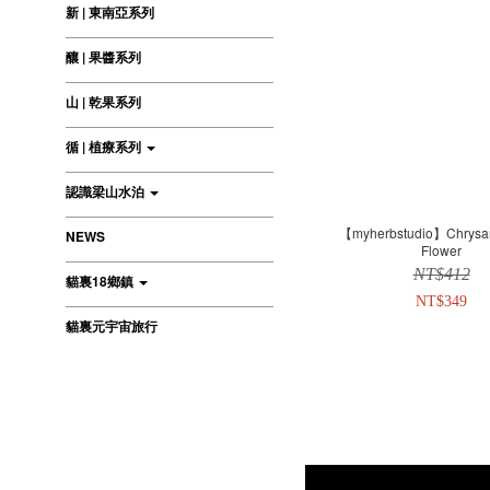
新 | 東南亞系列
釀 | 果醬系列
山 | 乾果系列
循 | 植療系列
認識梁山水泊
【myherbstudio】Chrys
NEWS
Flower
NT$412
貓裏18鄉鎮
NT$349
貓裏元宇宙旅行