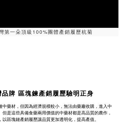
 台灣第一朵頂級100%團體產銷履歷杭菊
灣品牌 區塊鍊產銷履歷驗明正身
種中藥材，但因為經濟規模較小，無法由藥廠收購，進入中
。但是這些具備食藥兩用價值的中藥材都是高品質的農作，
，以區塊鏈產銷履歷讓品質更加透明化，提高產值。