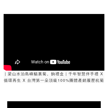
| 梁山水泊島嶼貓裏菊。餉禮盒 | 千年智慧伴手禮 X
循環再生 X 台灣第一朵頂級100%團體產銷履歷杭菊