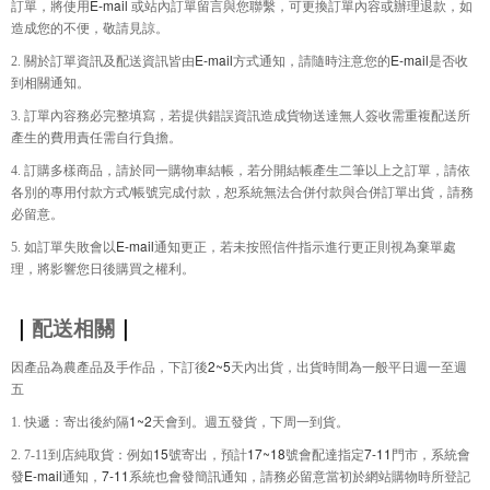
E-mail
訂單，將使用
或站內訂單留言與您聯繫，可更換訂單內容或辦理退款，如
造成您的不便，敬請見諒。
E-mail
E-mail
2.
關於訂單資訊及配送資訊皆由
方式通知，請隨時注意您的
是否收
到相關通知。
3.
訂單內容務必完整填寫，若提供錯誤資訊造成貨物送達無人簽收需重複配送所
產生的費用責任需自行負擔。
4.
訂購多樣商品，請於同一購物車結帳，若分開結帳產生二筆以上之訂單，請依
/
各別的專用付款方式
帳號完成付款，恕系統無法合併付款與合併訂單出貨，請務
必留意。
E-mail
5.
如訂單失敗會以
通知更正，若未按照信件指示進行更正則視為棄單處
理，將影響您日後購買之權利。
｜
配送相關
｜
2~5
因產品為農產品及手作品，下訂後
天內出貨
，
出貨時間為一般平日週一至週
五
1~2
1.
快遞：寄出後約隔
天會到。週五發貨，下周一到貨。
15
17~18
7-11
2. 7-11
到店純取貨：例如
號寄出，預計
號會配達指定
門市，系統會
E-mail
7-11
發
通知，
系統也會發簡訊通知，請務必留意當初於網站購物時所登記