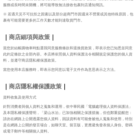
服務或長時間未開機，將可能導致無法接收包裹到店通知簡訊。
※
若遇天災不可抗拒之因素以及部分超商門市因週末不營業或其他特殊原因，包
裹有可能需要更多的工作天數才能到達取貨門市。
｜
商店細項與政策
｜
當您於結帳購物車時點選我同意服務條款和退換貨政策，即表示您已知悉並同意
此約定條款之全部內容。本店將依照個人資料保護法令相關規定保護您的個人資
料，並遵守商店隱私權保護政策。
當您使用本店服務時，即表示您同意以電子文件作為意思表示之方法。
｜
商店隱私權保護政策
｜
資料收集及使用方式
針對消費者與個人資料之蒐集和運用，依中華民國「電腦處理個人資料保護法」
及本隱私權保護聲明，「梁山水泊」已加強相關之保護措施，但也鄭重提醒您：
請勿在網路上公開透露您個人資料，因該資料有可能會被他人蒐集和使用，特別
是在網路上公開的發言場合，如聊天室
、
留言版，更應避免發表個人身份
、
密碼
或電子郵件等相關個人資料。