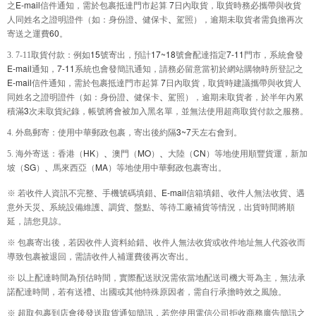
E-mail
7
之
信件通知，需於包裹抵達門市起算
日內取貨，取貨時務必攜帶與收貨
人同姓名之證明證件（如：身份證
、
健保卡
、
駕照），逾期未取貨者需負擔再次
60
寄送之運費
。
15
17~18
7-11
3. 7-11
取貨付款：例如
號寄出，預計
號會配達指定
門市，系統會發
E-mail
7-11
通知，
系統也會發簡訊通知，請務必留意當初於網站購物時所登記之
E-mail
7
信件通知，需於包裹抵達門市起算
日內取貨，取貨時建議攜帶與收貨人
同姓名之證明證件（如：身份證
、
健保卡
、
駕照），逾期未取貨者，於半年內累
3
積滿
次未取貨紀錄，帳號將會被加入黑名單，並無法使用超商取貨付款之服務。
3~7
4.
外島郵寄：使用中華郵政包裹，寄出後約隔
天左右會到。
HK
MO
CN
5.
海外寄送：香港（
）
、
澳門（
）
、
大陸（
）等地使用順豐貨運，新加
SG
MA
坡（
）
、
馬來西亞（
）等地使用中華郵政包裹寄出。
E-mail
※
若收件人資訊不完整
、
手機號碼填錯
、
信箱填錯
、
收件人無法收貨
、
遇
意外天災
、
系統設備維護
、
調貨
、
盤點
、
等待工廠補貨等情況，出貨時間將順
延，請您見諒。
※
包裹寄出後，若因收件人資料給錯
、
收件人無法收貨或收件地址無人代簽收而
導致包裹被退回，需請收件人補運費後再次寄出。
※
以上配達時間為預估時間，實際配送狀況需依當地配送司機大哥為主，無法承
諾配達時間，若有送禮
、
出國或其他特殊原因者，需自行承擔時效之風險。
※
超取包裹到店會後發送取貨通知簡訊，若您使用電信公司拒收商務廣告簡訊之